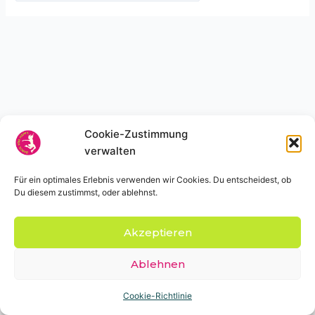
Cookie-Zustimmung
verwalten
Für ein optimales Erlebnis verwenden wir Cookies. Du entscheidest, ob
Du diesem
zustimmst, oder ablehnst.
Copyright © 2026 Dance.You.Happy.
Design:
Julia Isat
Akzeptieren
Cookie-Richtlinie (EU)
Impressum
Ablehnen
Datenschutzerklärung
Cookie-Richtlinie